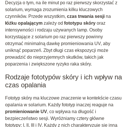
Decyzja o tym, na ile minut po raz pierwszy skorzystać z
solarium, wymaga zrozumienia kilku kluczowych
czynników. Przede wszystkim,
czas trwania sesji
na
łóżku opalającym
zależy od
fototypu skóry
oraz
intensywności i rodzaju używanych lamp. Osoby
korzystające z solarium po raz pierwszy powinny
otrzymać minimalną dawkę promieniowania UV, aby
uniknąć poparzeń. Zbyt długi czas ekspozycji może
prowadzić do nieprzyjemnych skutków, takich jak
poparzenia i zwiększone ryzyko raka skóry.
Rodzaje fototypów skóry i ich wpływ na
czas opalania
Fototyp skóry ma kluczowe znaczenie w kontekście czasu
opalania w solarium. Każdy fototyp inaczej reaguje na
promieniowanie UV
, co wpływa na długość i
bezpieczeństwo sesji. Wyróżniamy cztery główne
fototypy: I, II, III i IV. Każdy z nich charakteryzuje się inną