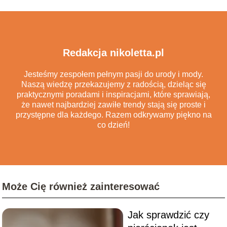
Redakcja nikoletta.pl
Jesteśmy zespołem pełnym pasji do urody i mody.
Naszą wiedzę przekazujemy z radością, dzieląc się
praktycznymi poradami i inspiracjami, które sprawiają,
że nawet najbardziej zawiłe trendy stają się proste i
przystępne dla każdego. Razem odkrywamy piękno na
co dzień!
Może Cię również zainteresować
Jak sprawdzić czy