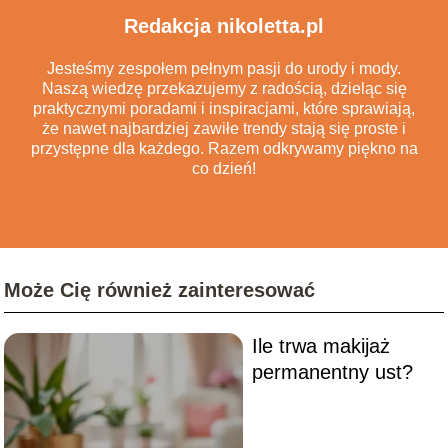
Redakcja nikoletta.pl
Jesteśmy zespołem pełnym pasji do urody i mody.
Naszą wiedzę przekazujemy z radością, dzieląc się
praktycznymi poradami i inspiracjami, które sprawiają,
że nawet najbardziej zawiłe trendy stają się proste i
przystępne dla każdego. Razem odkrywamy piękno na
co dzień!
Może Cię również zainteresować
Ile trwa makijaż
permanentny ust?