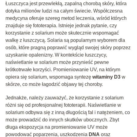
Łuszczyca jest przewlekłą, zapalną chorobą skóry, która
dotyka milionów ludzi na całym świecie. Współczesna
medycyna oferuje szereg metod leczenia, wśród których
znajduje się fototerapia. Istnieje jednak pytanie, czy
korzystanie z solarium może skutecznie wspomagać
walkę z łuszczycą. Solaria są popularnym wyborem dla
osób, które pragną poprawić wygląd swojej skóry poprzez
uzyskanie opalenizny. W kontekście łuszczycy,
naświetlanie w solarium może przynieść pewne
krótkotrwałe korzyści. Promieniowanie UV, na którym
opiera się solarium, wspomaga syntezę
witaminy D3
w
skórze, co może łagodzić objawy tej choroby.
Jednakże, należy zauważyć, że korzystanie z solarium
różni się od profesjonalnej fototerapii. Naświetlanie w
solarium odbywa się z inną długością fal i natężeniem, co
może prowadzić do innych skutków ubocznych. Zbyt
długa ekspozycja na promieniowanie UV może
powodować poparzenia, uszkodzenia
DNA
oraz