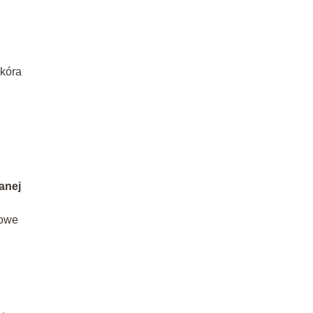
skóra
anej
zowe