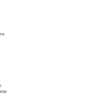
 na
a
o
lamp