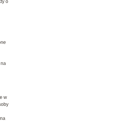
ty o
one
 na
ne w
soby
 na