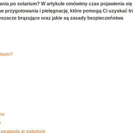
lania po solarium? W artykule omówimy czas pojawienia się
we przygotowania i pielęgnację, które pomogą Ci uzyskać tr
ieszacze brązujące oraz jakie są zasady bezpieczeństwa
arium?
tów
e
opalania w solarium