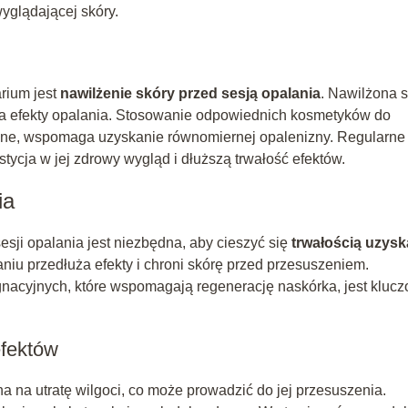
wyglądającej skóry.
rium jest
nawilżenie skóry przed sesją opalania
. Nawilżona 
ia efekty opalania. Stosowanie odpowiednich kosmetyków do
ronne, wspomaga uzyskanie równomiernej opalenizny. Regularne
tycja w jej zdrowy wygląd i dłuższą trwałość efektów.
ia
sji opalania jest niezbędna, aby cieszyć się
trwałością uzysk
niu przedłuża efekty i chroni skórę przed przesuszeniem.
nacyjnych, które wspomagają regenerację naskórka, jest kluc
efektów
na na utratę wilgoci, co może prowadzić do jej przesuszenia.