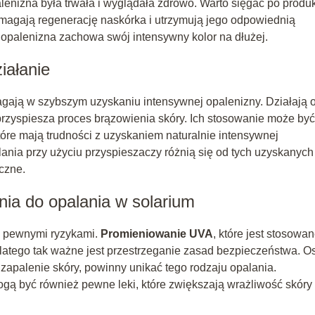
lenizna była trwała i wyglądała zdrowo. Warto sięgać po produk
magają regenerację naskórka i utrzymują jego odpowiednią
a opalenizna zachowa swój intensywny kolor na dłużej.
iałanie
agają w szybszym uzyskaniu intensywnej opalenizny. Działają 
przyspiesza proces brązowienia skóry. Ich stosowanie może być
tóre mają trudności z uzyskaniem naturalnie intensywnej
lania przy użyciu przyspieszaczy różnią się od tych uzyskanych
czne.
ia do opalania w solarium
 z pewnymi ryzykami.
Promieniowanie UVA
, które jest stosowa
latego tak ważne jest przestrzeganie zasad bezpieczeństwa. O
zapalenie skóry, powinny unikać tego rodzaju opalania.
gą być również pewne leki, które zwiększają wrażliwość skóry