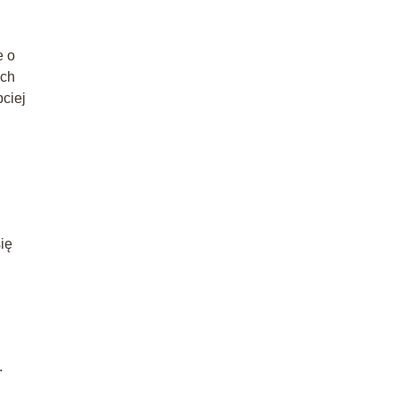
e o
ich
ciej
ię
.