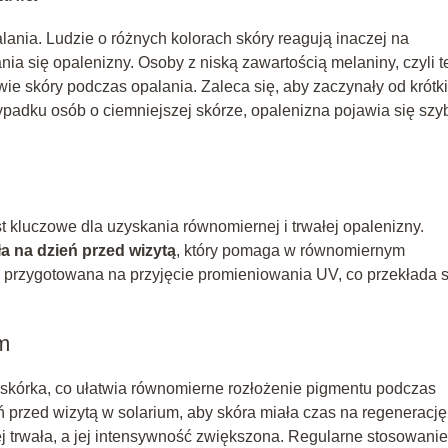
alania. Ludzie o różnych kolorach skóry reagują inaczej na
a się opalenizny. Osoby z niską zawartością melaniny, czyli t
wie skóry podczas opalania. Zaleca się, aby zaczynały od krótk
ypadku osób o ciemniejszej skórze, opalenizna pojawia się szyb
 kluczowe dla uzyskania równomiernej i trwałej opalenizny.
ła na dzień przed wizytą
, który pomaga w równomiernym
ej przygotowana na przyjęcie promieniowania UV, co przekłada s
um
skórka, co ułatwia równomierne rozłożenie pigmentu podczas
 przed wizytą w solarium, aby skóra miała czas na regenerację
j trwała, a jej intensywność zwiększona. Regularne stosowanie