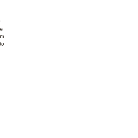
y
ne
em
to