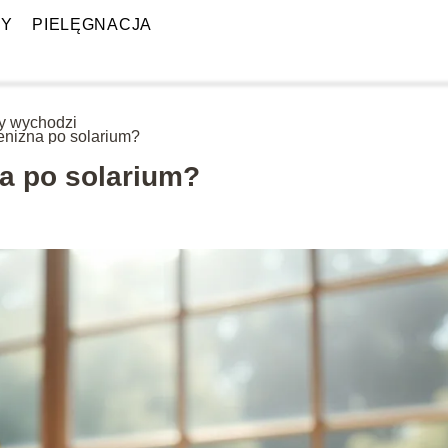
PY
PIELĘGNACJA
y wychodzi
enizna po solarium?
a po solarium?