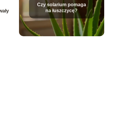
Czy solarium pomaga
na łuszczycę?
wały