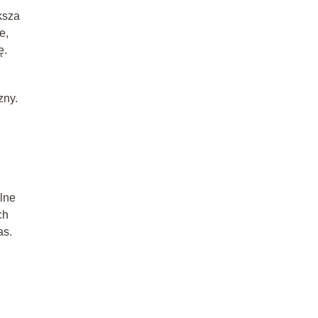
ksza
e,
ę.
zny.
lne
ch
as.