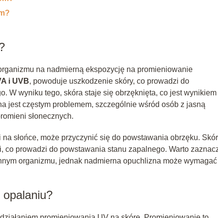
ym?
?
 organizmu na nadmierną ekspozycję na promieniowanie
A i UVB
, powoduje uszkodzenie skóry, co prowadzi do
o. W wyniku tego, skóra staje się obrzęknięta, co jest wynikiem
a jest częstym problemem, szczególnie wśród osób z jasną
 promieni słonecznych.
ji na słońce, może przyczynić się do powstawania obrzęku. Skó
mi, co prowadzi do powstawania stanu zapalnego. Warto zaznac
ronnym organizmu, jednak nadmierna opuchlizna może wymagać
 opalaniu?
 działaniem promieniowania UV na skórę. Promieniowanie to