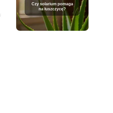
Czy solarium pomaga
na łuszczycę?
i