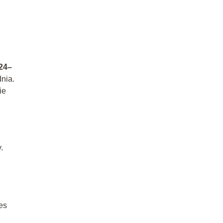
24–
nia.
ie
.
es