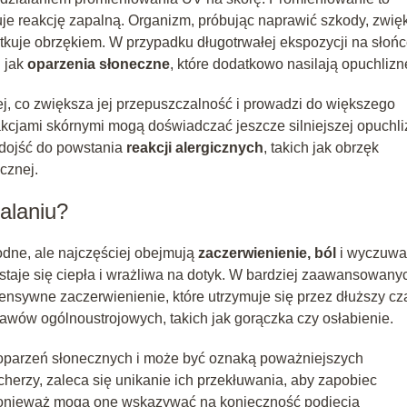
je reakcję zapalną. Organizm, próbując naprawić szkody, zwię
kuje obrzękiem. W przypadku długotrwałej ekspozycji na słońc
 jak
oparzenia słoneczne
, które dodatkowo nasilają opuchlizn
ej, co zwiększa jej przepuszczalność i prowadzi do większego
kcjami skórnymi mogą doświadczać jeszcze silniejszej opuchli
 dojść do powstania
reakcji alergicznych
, takich jak obrzęk
cznej.
alaniu?
dne, ale najczęściej obejmują
zaczerwienienie, ból
i wyczuwa
staje się ciepła i wrażliwa na dotyk. W bardziej zaawansowany
tensywne zaczerwienienie, które utrzymuje się przez dłuższy cz
awów ogólnoustrojowych, takich jak gorączka czy osłabienie.
oparzeń słonecznych i może być oznaką poważniejszych
herzy, zaleca się unikanie ich przekłuwania, aby zapobiec
ponieważ mogą one wskazywać na konieczność podjęcia