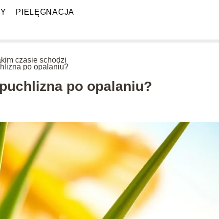
PY
PIELĘGNACJA
akim czasie schodzi
hlizna po opalaniu?
opuchlizna po opalaniu?