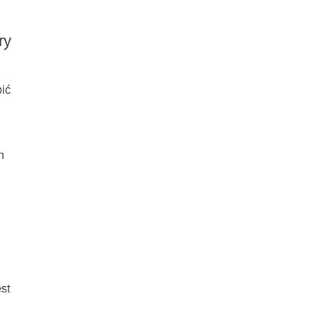
ry
pić
h
st