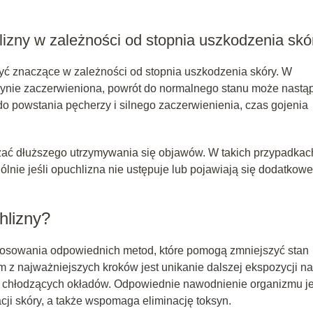
izny w zależności od stopnia uszkodzenia skó
ć znaczące w zależności od stopnia uszkodzenia skóry. W
edynie zaczerwieniona, powrót do normalnego stanu może nastą
do powstania pęcherzy i silnego zaczerwienienia, czas gojenia
zać dłuższego utrzymywania się objawów. W takich przypadkac
lnie jeśli opuchlizna nie ustępuje lub pojawiają się dodatkowe
hlizny?
osowania odpowiednich metod, które pomogą zmniejszyć stan
m z najważniejszych kroków jest unikanie dalszej ekspozycji na
cą chłodzących okładów. Odpowiednie nawodnienie organizmu je
ji skóry, a także wspomaga eliminację toksyn.