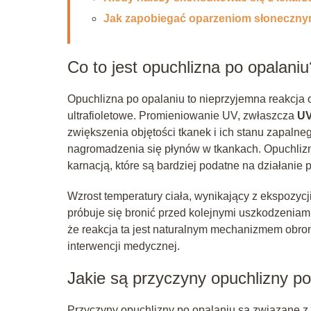
Jak zapobiegać oparzeniom słoneczn
Co to jest opuchlizna po opalaniu
Opuchlizna po opalaniu to nieprzyjemna reakcja
ultrafioletowe. Promieniowanie UV, zwłaszcza
UV
zwiększenia objętości tkanek i ich stanu zapalneg
nagromadzenia się płynów w tkankach. Opuchlizn
karnacją, które są bardziej podatne na działanie
Wzrost temperatury ciała, wynikający z ekspozyc
próbuje się bronić przed kolejnymi uszkodzenia
że reakcja ta jest naturalnym mechanizmem ob
interwencji medycznej.
Jakie są przyczyny opuchlizny po
Przyczyny opuchlizny po opalaniu są związane z