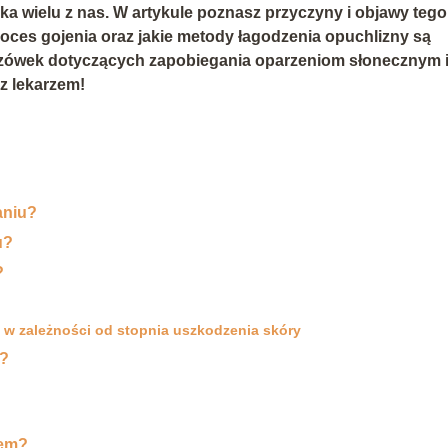
ka wielu z nas. W artykule poznasz przyczyny i objawy tego
proces gojenia oraz jakie metody łagodzenia opuchlizny są
azówek dotyczących zapobiegania oparzeniom słonecznym 
z lekarzem!
aniu?
u?
?
 w zależności od stopnia uszkodzenia skóry
y?
zem?