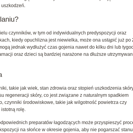
w uszkodzeń.
laniu?
ielu czynników, w tym od indywidualnych predyspozycji oraz
ach, kiedy opuchlizna jest niewielka, może ona ustąpić już po
mogą jednak wydłużyć czas gojenia nawet do kilku dni lub tygod
arnacji oraz dzieci są bardziej narażone na dłuższe utrzymywan
a
ki, takie jak wiek, stan zdrowia oraz stopień uszkodzenia skóry
 regeneracji skóry, co jest związane z naturalnym spadkiem
 czynniki środowiskowe, takie jak wilgotność powietrza czy
stotną rolę.
odpowiednich preparatów łagodzących może przyspieszyć proc
ekspozycji na słońce w okresie gojenia, aby nie pogarszać stanu