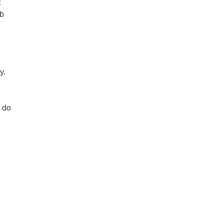
c
ub
y.
 do