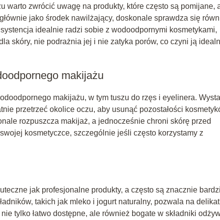
 warto zwrócić uwagę na produkty, które często są pomijane, 
głównie jako środek nawilżający, doskonale sprawdza się równ
nsystencja idealnie radzi sobie z wodoodpornymi kosmetykami,
dla skóry, nie podrażnia jej i nie zatyka porów, co czyni ją idea
doodpornego makijażu
odoodpornego makijażu, w tym tuszu do rzęs i eyelinera. Wyst
katnie przetrzeć okolice oczu, aby usunąć pozostałości kosmetyk
skonale rozpuszcza makijaż, a jednocześnie chroni skórę przed
 swojej kosmetyczce, szczególnie jeśli często korzystamy z
czne jak profesjonalne produkty, a często są znacznie bardzi
adników, takich jak mleko i jogurt naturalny, pozwala na delikat
 nie tylko łatwo dostępne, ale również bogate w składniki odży