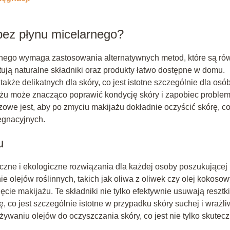
bez płynu micelarnego?
nego wymaga zastosowania alternatywnych metod, które są ró
tują naturalne składniki oraz produkty łatwo dostępne w domu.
 także delikatnych dla skóry, co jest istotne szczególnie dla osó
żu może znacząco poprawić kondycję skóry i zapobiec proble
zowe jest, aby po zmyciu makijażu dokładnie oczyścić skórę, c
ęgnacyjnych.
u
eczne i ekologiczne rozwiązania dla każdej osoby poszukującej
 olejów roślinnych, takich jak oliwa z oliwek czy olej kokosow
ie makijażu. Te składniki nie tylko efektywnie usuwają resztki
, co jest szczególnie istotne w przypadku skóry suchej i wrażli
waniu olejów do oczyszczania skóry, co jest nie tylko skutecz