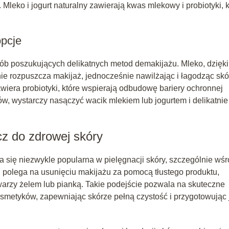
Mleko i jogurt naturalny zawierają kwas mlekowy i probiotyki, k
opcje
osób poszukujących delikatnych metod demakijażu. Mleko, dzięki
ie rozpuszcza makijaż, jednocześnie nawilżając i łagodząc skó
wiera probiotyki, które wspierają odbudowę bariery ochronnej
ów, wystarczy nasączyć wacik mlekiem lub jogurtem i delikatnie
z do zdrowej skóry
ła się niezwykle popularna w pielęgnacji skóry, szczególnie wś
n polega na usunięciu makijażu za pomocą tłustego produktu,
twarzy żelem lub pianką. Takie podejście pozwala na skuteczne
osmetyków, zapewniając skórze pełną czystość i przygotowując 