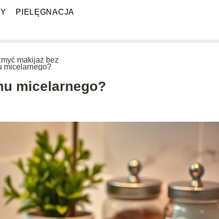
PY
PIELĘGNACJA
zmyć makijaż bez
u micelarnego?
nu micelarnego?