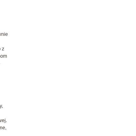
wnie
b z
mom
o
y,
wej.
ne,