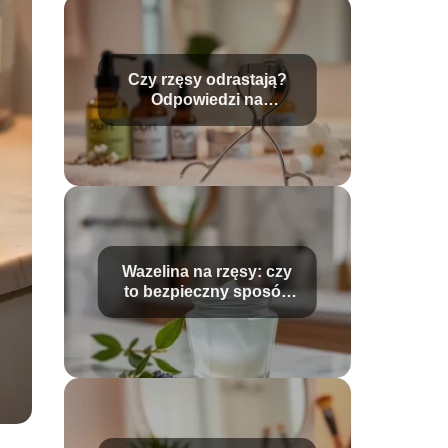
Czy rzęsy odrastają?
Odpowiedzi na
najczęstsze pytania
Wazelina na rzęsy: czy
to bezpieczny sposób
na długie włoski?