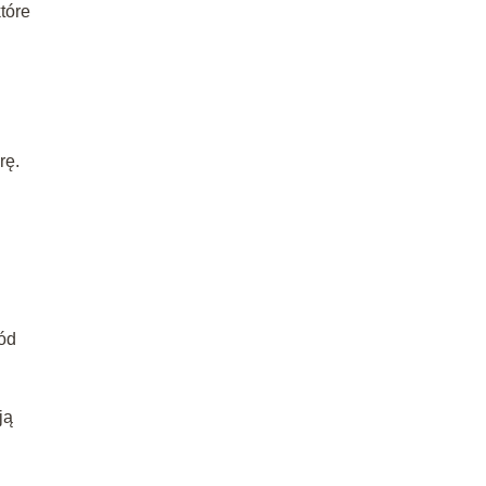
tóre
rę.
ród
ją