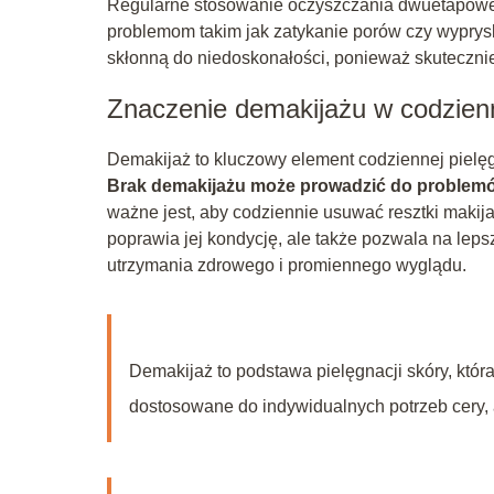
Regularne stosowanie oczyszczania dwuetapoweg
problemom takim jak zatykanie porów czy wypryski
skłonną do niedoskonałości, ponieważ skuteczn
Znaczenie demakijażu w codzienn
Demakijaż to kluczowy element codziennej pielęgn
Brak demakijażu może prowadzić do problemów
ważne jest, aby codziennie usuwać resztki makija
poprawia jej kondycję, ale także pozwala na lep
utrzymania zdrowego i promiennego wyglądu.
Demakijaż to podstawa pielęgnacji skóry, któr
dostosowane do indywidualnych potrzeb cery, 