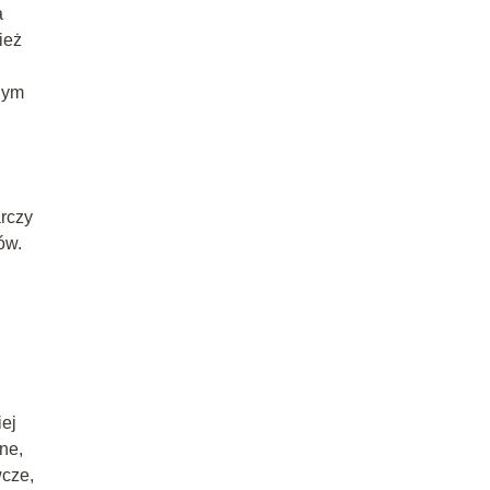
a
ież
lnym
arczy
ów.
ej
ne,
wcze,