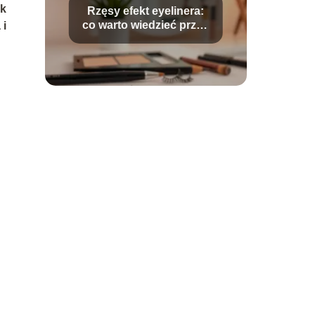
ak
Rzęsy efekt eyelinera:
co warto wiedzieć przed
 i
stylizacją?