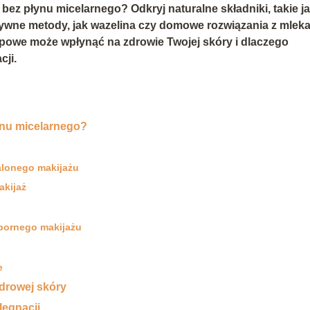
bez płynu micelarnego? Odkryj naturalne składniki, takie j
atywne metody, jak wazelina czy domowe rozwiązania z mleka
apowe może wpłynąć na zdrowie Twojej skóry i dlaczego
cji.
ynu micelarnego?
alonego makijażu
akijaż
pornego makijażu
e
drowej skóry
lęgnacji