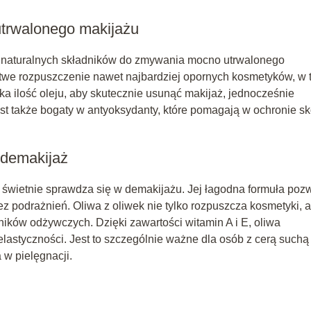
utrwalonego makijażu
h naturalnych składników do zmywania mocno utrwalonego
atwe rozpuszczenie nawet najbardziej opornych kosmetyków, w 
a ilość oleju, aby skutecznie usunąć makijaż, jednocześnie
st także bogaty w antyoksydanty, które pomagają w ochronie sk
 demakijaż
óry świetnie sprawdza się w demakijażu. Jej łagodna formuła poz
z podrażnień. Oliwa z oliwek nie tylko rozpuszcza kosmetyki, a
dników odżywczych. Dzięki zawartości witamin A i E, oliwa
 elastyczności. Jest to szczególnie ważne dla osób z cerą suchą 
 w pielęgnacji.