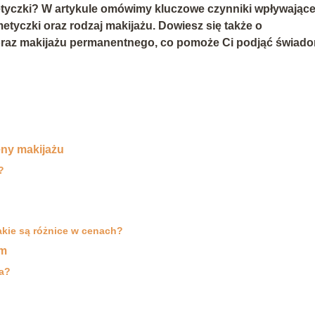
metyczki? W artykule omówimy kluczowe czynniki wpływając
metyczki oraz rodzaj makijażu. Dowiesz się także o
oraz makijażu permanentnego, co pomoże Ci podjąć świad
ny makijażu
?
akie są różnice w cenach?
em
ta?