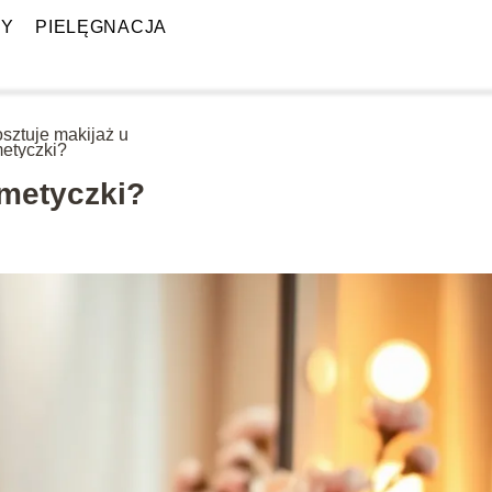
PY
PIELĘGNACJA
osztuje makijaż u
etyczki?
smetyczki?