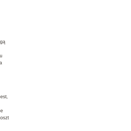
ogą
żu
a
est,
ie
oszt