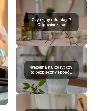
Czy rzęsy odrastają?
Odpowiedzi na
najczęstsze pytania
Wazelina na rzęsy: czy
to bezpieczny sposób
na długie włoski?