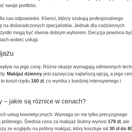
 swoje portfolio.
la nas odpowiedni. Klienci, którzy szukają profesjonalnego
ię na doświadczonych specjalistów. Jednak dla codziennych
izażystki mogą być równie dobrym wyborem. Decyzja powinna by
niach wobec usługi.
ijażu
 wpływ na jego cenę. Różne okazje wymagają odmiennych techn
zty.
Makijaż dzienny
jest zazwyczaj najtańszą opcją, a jego ce
to koszt rzędu
160 zł
, co wynika z bardziej intensywnego i
y – jakie są różnice w cenach?
cych usług kosmetycznych. Wymaga on nie tylko precyzyjnego
 próbnego. Średnia cena za makijaż ślubny wynosi
179 zł
, ale
szy ze względu na próbny makijaż, który kosztuje od
30 zł do 80