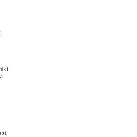
ć
ik i
na
 zł
.