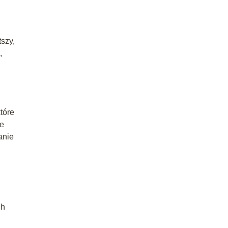
tszy,
,
tóre
ie
anie
ch