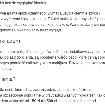
ko będzie wyglądać idealnie.
 wersją makijażu dziennego, wymaga użycia ciemniejszych i
 z wyższymi kosztami usług. Z kolei makijaż dzienny, choć pros
 umiejętności i odpowiednich kosmetyków. Warto zastanowić się
y gotowi zainwestować w nasz wygląd.
akijażem
aniem makijażu, istnieją również inne, dodatkowe czynniki, k
ak dojazd do klienta, są popularne wśród osób, które cenią sob
acząco podnieść całkowity koszt makijażu. Rozważając skorzyst
 opłaty.
lienta?
la osób, które chcą zaoszczędzić czas i uniknąć stresu
są szczególnie popularne w przypadku ważnych wydarzeń, taki
jazdem waha się od
150 zł do 500 zł
, co jest uzależnione od