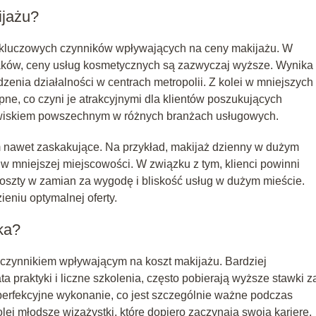
ijażu?
z kluczowych czynników wpływających na ceny makijażu. W
aków, ceny usług kosmetycznych są zazwyczaj wyższe. Wynika 
nia działalności w centrach metropolii. Z kolei w mniejszych
ne, co czyni je atrakcyjnymi dla klientów poszukujących
awiskiem powszechnym w różnych branżach usługowych.
nawet zaskakujące. Na przykład, makijaż dzienny w dużym
 mniejszej miejscowości. W związku z tym, klienci powinni
koszty w zamian za wygodę i bliskość usług w dużym mieście.
eniu optymalnej oferty.
ka?
 czynnikiem wpływającym na koszt makijażu. Bardziej
a praktyki i liczne szkolenia, często pobierają wyższe stawki z
 perfekcyjne wykonanie, co jest szczególnie ważne podczas
lei młodsze wizażystki, które dopiero zaczynają swoją karierę,