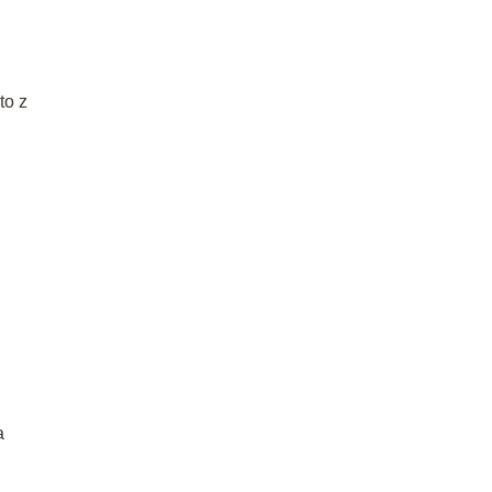
to z
a